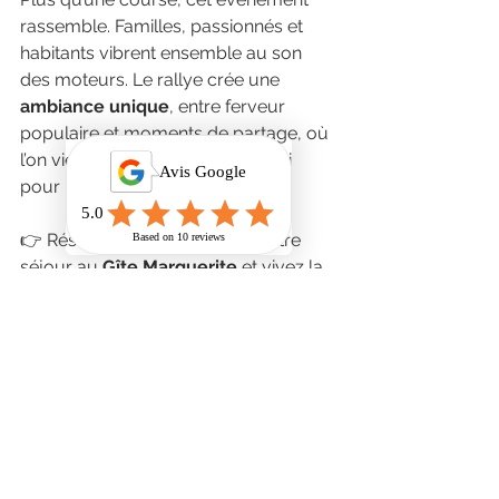
rassemble. Familles, passionnés et 
habitants vibrent ensemble au son 
des moteurs. Le rallye crée une 
ambiance unique
, entre ferveur 
populaire et moments de partage, où 
l’on vient pour le sport mais aussi 
pour l’expérience humaine.
👉 Réservez dès maintenant votre 
séjour au 
Gîte Marguerite
 et vivez la 
finale du Rallye de Lisieux 2025 au 
plus près de l’action ! :
·       Tel : 06 79 71 59 80
·       
Legitemarguerite.contact@gmail.com
·       
www.legitemarguerite.fr
ð  Pour en savoir plus sur la course : 
https://www.finaledesrallyes2025.com