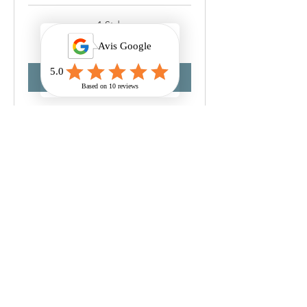
1 Std.
55
55 €
Euro
Buchen
Rituel Nordique –
"Immersion"