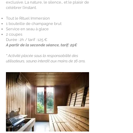
exclusive. La nature, le silence… et le plaisir de
célébrer l’instant.
Tout le Rituel Immersion
1 bouteille de champagne brut
Service en seau à glace
2 coupes
Durée : 2h / tarif : 125 €
A partir de la seconde séance, tarif: 25€
*
Activité placée sous la responsabilité des
utilisateurs, sauna interdit aux moins de 16 ans.