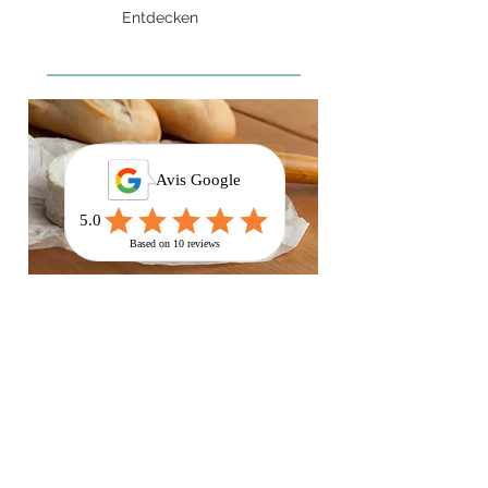
Entdecken
Gastronomie
Normannische
Spezialitäten
Großzügig in Milch und Sahne (Isigny-