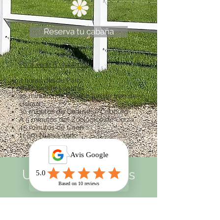
Reserva tu cabaña
Para venir a visitarnos
2 horas desde París,
3h45 desde Londres
10 minutos de la estación de tren de
Lisieux
30 minutos de Deauville/Cabourg
A 5 minutos del Zoológico de Cerza
45 minutos de Caen
11 am Nueva York
Unirse a nosotros