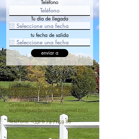
Teléfono
Tu día de llegada
tu fecha de salida
enviar a
Florent y Nadine HEDIARD
1854 camino a Ouilly du Houley
14100 Hermival Les Vaux
Correo electrónico:
legitmarguerite.contact
@gmail.com
Teléfono: +(33)
6 79 71 59 80